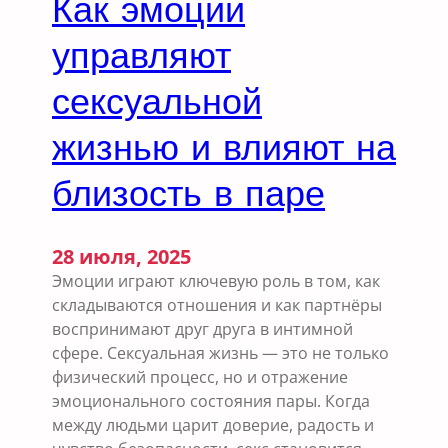
Как эмоции
л
л
ь
ь
управляют
н
в
о
с
сексуальной
й
о
ж
жизнью и влияют на
х
и
р
з
близость в паре
а
н
н
и
е
н
28 июля, 2025
и
Эмоции играют ключевую роль в том, как
и
складываются отношения и как партнёры
г
воспринимают друг друга в интимной
а
сфере. Сексуальная жизнь — это не только
р
физический процесс, но и отражение
м
эмоционального состояния пары. Когда
о
между людьми царит доверие, радость и
н