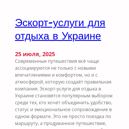
л
я
ю
Эскорт-услуги для
т
с
отдыха в Украине
е
к
с
25 июля, 2025
у
Современные путешествия всё чаще
а
ассоциируются не только с новыми
л
впечатлениями и комфортом, но и с
ь
атмосферой, которую создаёт правильная
н
компания. Эскорт-услуги для отдыха в
о
Украине становятся популярным выбором
й
среди тех, кто хочет объединить удобство,
ж
статус и эмоциональное сопровождение в
и
одном формате. Это не просто поездка по
з
маршруту, а продуманное путешествие,
н