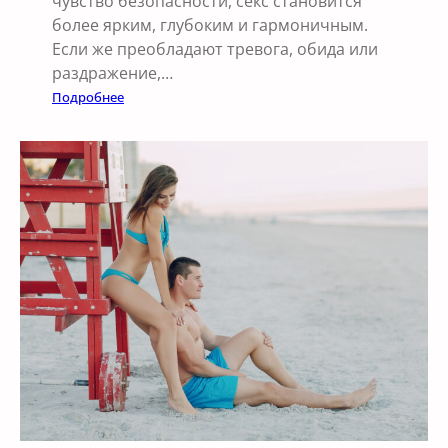
чувство безопасности, секс становится
и
более ярким, глубоким и гармоничным.
ч
Если же преобладают тревога, обида или
н
раздражение,…
ы
:
Подробнее
х
К
о
а
т
к
н
э
о
м
ш
о
е
ц
н
и
и
и
й
у
п
р
а
в