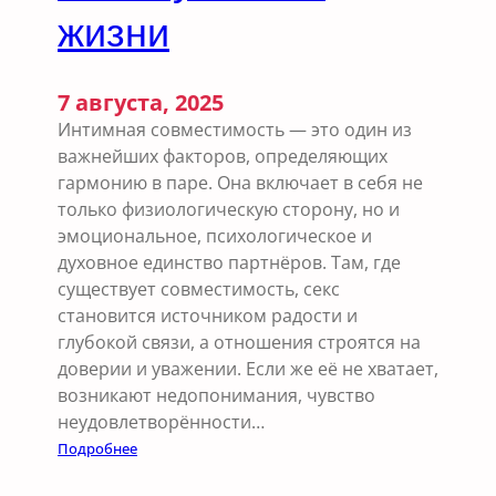
жизни
р
е
д
7 августа, 2025
е
л
Интимная совместимость — это один из
я
важнейших факторов, определяющих
е
гармонию в паре. Она включает в себя не
т
только физиологическую сторону, но и
с
эмоциональное, психологическое и
т
духовное единство партнёров. Там, где
а
существует совместимость, секс
б
становится источником радости и
и
глубокой связи, а отношения строятся на
л
доверии и уважении. Если же её не хватает,
ь
возникают недопонимания, чувство
н
неудовлетворённости…
о
:
Подробнее
с
И