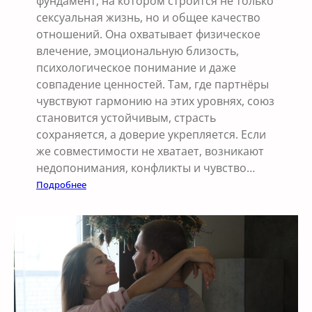
фундамент, на котором строится не только
а
сексуальная жизнь, но и общее качество
с
отношений. Она охватывает физическое
е
влечение, эмоциональную близость,
к
психологическое понимание и даже
с
совпадение ценностей. Там, где партнёры
у
чувствуют гармонию на этих уровнях, союз
а
становится устойчивым, страсть
л
сохраняется, а доверие укрепляется. Если
ь
же совместимости не хватает, возникают
н
недопонимания, конфликты и чувство…
о
:
Подробнее
й
К
г
а
а
к
р
и
м
н
о
т
н
и