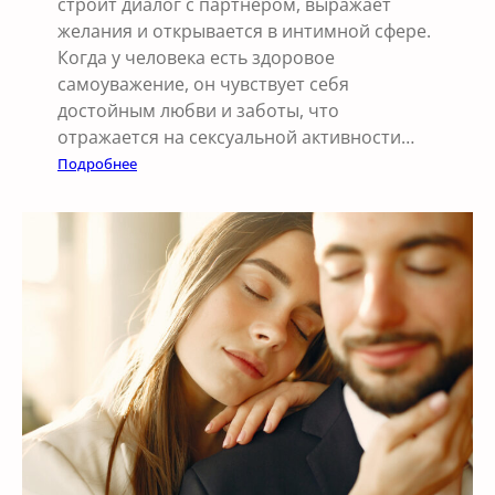
строит диалог с партнёром, выражает
желания и открывается в интимной сфере.
Когда у человека есть здоровое
самоуважение, он чувствует себя
достойным любви и заботы, что
отражается на сексуальной активности…
:
Подробнее
В
л
и
я
н
и
е
с
а
м
о
у