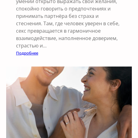
умении открыто выражать свои желания,
ю
спокойно говорить о предпочтениях и
а
принимать партнёра без страха и
к
стеснения. Там, где человек уверен в себе,
т
секс превращается в гармоничное
и
взаимодействие, наполненное доверием,
в
страстью и…
н
:
Подробнее
о
К
с
а
т
к
ь
у
и
в
б
е
л
р
и
е
з
н
о
н
с
о