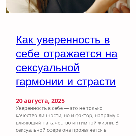
в
а
ж
е
н
Как уверенность в
и
я
себе отражается на
н
а
сексуальной
с
гармонии и страсти
е
к
с
у
20 августа, 2025
а
Уверенность в себе — это не только
л
качество личности, но и фактор, напрямую
ь
влияющий на качество интимной жизни. В
н
сексуальной сфере она проявляется в
у