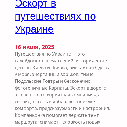
Эскорт в
т
в
д
путешествиях по
п
ы
а
х
Украине
р
а
е
в
У
16 июля, 2025
к
Путешествия по Украине — это
р
калейдоскоп впечатлений: исторические
а
центры Киева и Львова, винтажная Одесса
и
у моря, энергичный Харьков, тихие
н
Подольские Товтры и бесконечно
е
фотогеничные Карпаты. Эскорт в дороге —
это не просто «приятная компания», а
сервис, который добавляет поездке
комфорта, предсказуемости и настроения.
Компаньонка помогает держать темп
маршрута, снимает неловкость новых