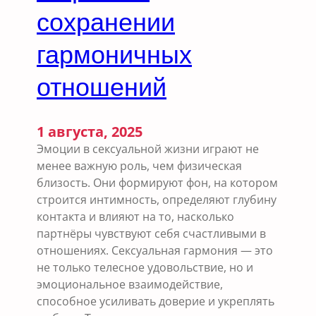
ь
сохранении
и
гармоничных
е
ё
отношений
в
л
и
я
1 августа, 2025
н
Эмоции в сексуальной жизни играют не
и
менее важную роль, чем физическая
е
близость. Они формируют фон, на котором
н
строится интимность, определяют глубину
а
контакта и влияют на то, насколько
к
партнёры чувствуют себя счастливыми в
а
отношениях. Сексуальная гармония — это
ч
не только телесное удовольствие, но и
е
эмоциональное взаимодействие,
с
способное усиливать доверие и укреплять
т