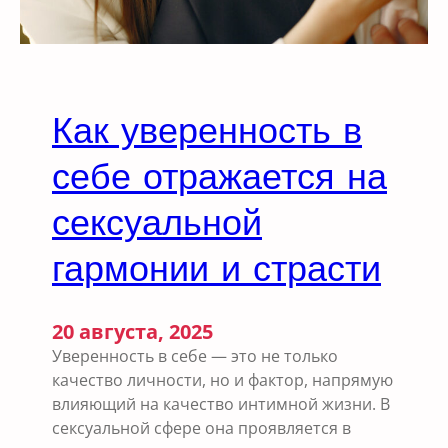
в
а
ж
е
н
Как уверенность в
и
я
себе отражается на
н
а
сексуальной
с
гармонии и страсти
е
к
с
у
20 августа, 2025
а
Уверенность в себе — это не только
л
качество личности, но и фактор, напрямую
ь
влияющий на качество интимной жизни. В
н
сексуальной сфере она проявляется в
у