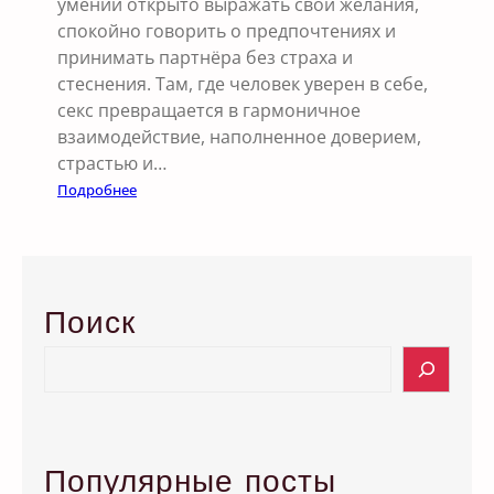
умении открыто выражать свои желания,
ю
спокойно говорить о предпочтениях и
а
принимать партнёра без страха и
к
стеснения. Там, где человек уверен в себе,
т
секс превращается в гармоничное
и
взаимодействие, наполненное доверием,
в
страстью и…
н
:
Подробнее
о
К
с
а
т
к
ь
у
Поиск
и
в
б
е
S
л
р
e
и
е
a
з
н
r
о
н
c
Популярные посты
с
о
h