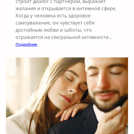
строит диалог с партнёром, выражает
желания и открывается в интимной сфере.
Когда у человека есть здоровое
самоуважение, он чувствует себя
достойным любви и заботы, что
отражается на сексуальной активности…
:
Подробнее
В
л
и
я
н
и
е
с
а
м
о
у